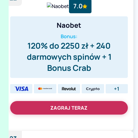
7.0
Naobet
Bonus:
120% do 2250 zł + 240
darmowych spinów + 1
Bonus Crab
+1
ZAGRAJ TERAZ