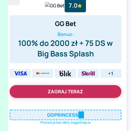
7.0
GG Bet
Bonus:
100% do 2000 zł + 75 DS w
Big Bass Splash
+1
ZAGRAJ TERAZ
GGPRINCESS
Promocja bez daty wygaśnięcia