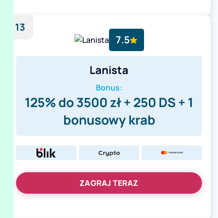
13
7.5
Lanista
Bonus:
125% do 3500 zł + 250 DS + 1
bonusowy krab
ZAGRAJ TERAZ