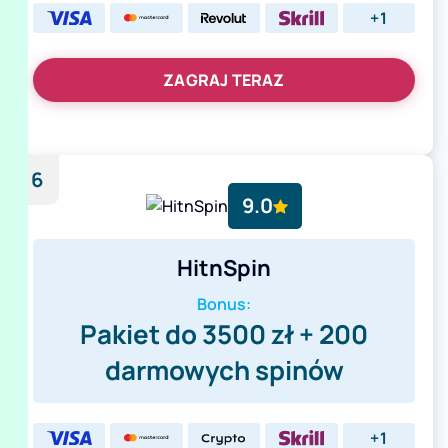
+1
ZAGRAJ TERAZ
6
9.0
HitnSpin
Bonus:
Pakiet do 3500 zł + 200
darmowych spinów
+1