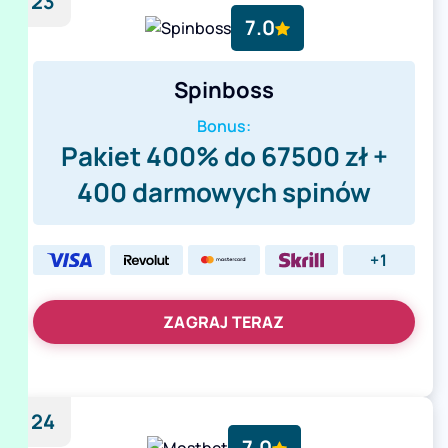
23
7.0
Spinboss
Bonus:
Pakiet 400% do 67500 zł +
400 darmowych spinów
+1
ZAGRAJ TERAZ
24
7.0