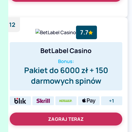
12
7.7
BetLabel Casino
Bonus:
Pakiet do 6000 zł + 150
darmowych spinów
+1
ZAGRAJ TERAZ