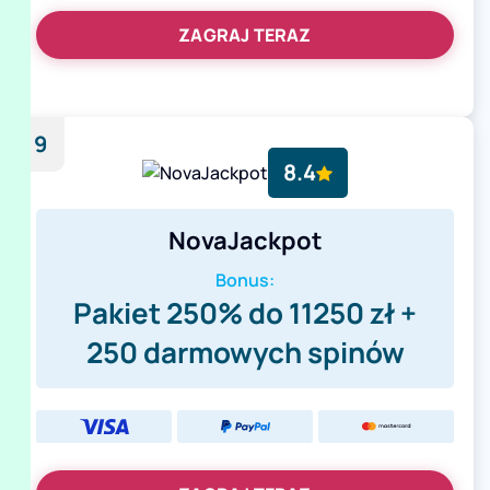
ZAGRAJ TERAZ
9
8.4
NovaJackpot
Bonus:
Pakiet 250% do 11250 zł +
250 darmowych spinów