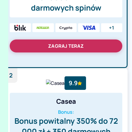
darmowych spinów
+1
ZAGRAJ TERAZ
2
9.9
Casea
Bonus:
Bonus powitalny 350% do 72
000 zł + 350 darmowych