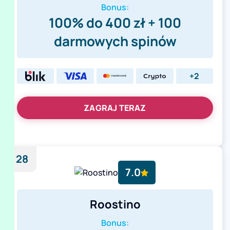
Bonus:
100% do 400 zł + 100
darmowych spinów
+2
ZAGRAJ TERAZ
28
7.0
Roostino
Bonus: