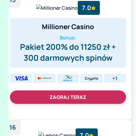
7.0
Millioner Сasino
Bonus:
Pakiet 200% do 11250 zł +
300 darmowych spinów
+1
ZAGRAJ TERAZ
16
7.0