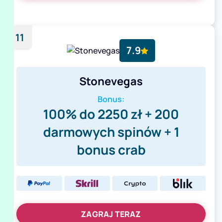
11
7.9
Stonevegas
Bonus:
100% do 2250 zł + 200
darmowych spinów + 1
bonus crab
ZAGRAJ TERAZ